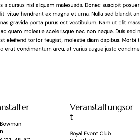
 a cursus nisl aliquam malesuada. Donec suscipit posuere 
it, vitae hendrerit ex magna et urna. Nulla sed blandit a
enas gravida porta purus est vestibulum. Nam ut elit mas
que ac quam molestie scelerisque nec non neque. Duis sed
st eleifend tortor feugiat, molestie diam dapibus. Morbi tr
libero erat condimentum arcu, at varius augue justo condim
nstalter
Veranstaltungsor
t
 Bowman
on
Royal Event Club
0) 123-45-67