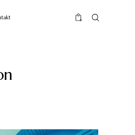
takt
0
on