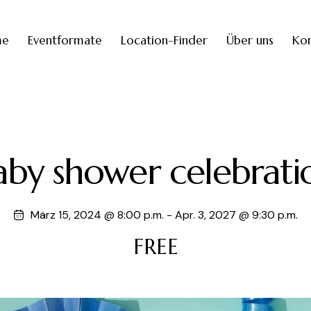
me
Eventformate
Location-Finder
Über uns
Kon
aby shower celebrati
März 15, 2024 @ 8:00 p.m.
-
Apr. 3, 2027 @ 9:30 p.m.
FREE