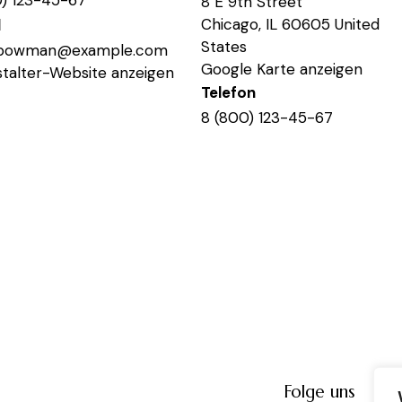
8 E 9th Street
Chicago
,
IL
60605
United
l
States
rbowman@example.com
Google Karte anzeigen
talter-Website anzeigen
Telefon
8 (800) 123-45-67
Folge uns