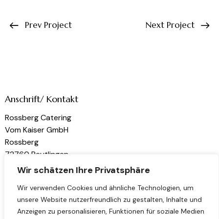
Prev Project
Next Project
Anschrift/ Kontakt
Rossberg Catering
Vom Kaiser GmbH
Rossberg
72760 Reutlingen
Wir schätzen Ihre Privatsphäre
kontakt@rossberg-catering.de
Wir verwenden Cookies und ähnliche Technologien, um
unsere Website nutzerfreundlich zu gestalten, Inhalte und
Links
Folge uns
Anzeigen zu personalisieren, Funktionen für soziale Medien