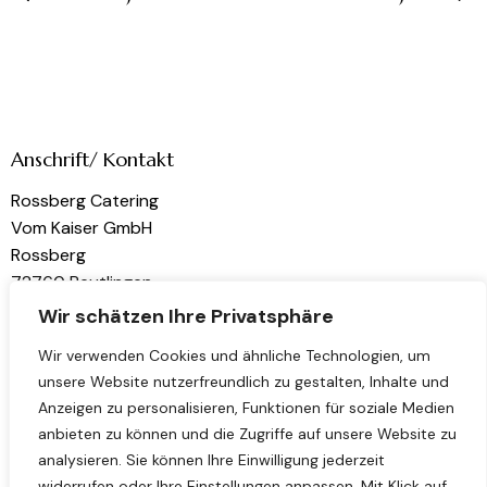
Anschrift/ Kontakt
Rossberg Catering
Vom Kaiser GmbH
Rossberg
72760 Reutlingen
Wir schätzen Ihre Privatsphäre
kontakt@rossberg-catering.de
Wir verwenden Cookies und ähnliche Technologien, um
unsere Website nutzerfreundlich zu gestalten, Inhalte und
Links
Folge uns
Anzeigen zu personalisieren, Funktionen für soziale Medien
Home
Instagram
anbieten zu können und die Zugriffe auf unsere Website zu
analysieren. Sie können Ihre Einwilligung jederzeit
Über uns
LinkedIn
widerrufen oder Ihre Einstellungen anpassen. Mit Klick auf