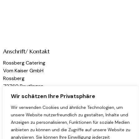
Anschrift/ Kontakt
Rossberg Catering
Vom Kaiser GmbH
Rossberg
72760 Reutlingen
Wir schätzen Ihre Privatsphäre
kontakt@rossberg-catering.de
Wir verwenden Cookies und ähnliche Technologien, um
unsere Website nutzerfreundlich zu gestalten, Inhalte und
Links
Folge uns
Anzeigen zu personalisieren, Funktionen für soziale Medien
Home
Instagram
anbieten zu können und die Zugriffe auf unsere Website zu
analysieren. Sie können Ihre Einwilligung jederzeit
Über uns
LinkedIn