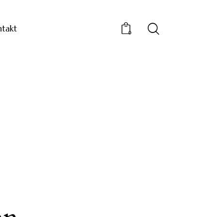
takt
0