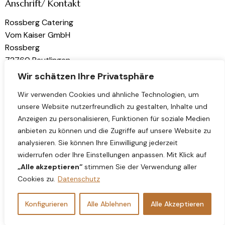
Anschrift/ Kontakt
Rossberg Catering
Vom Kaiser GmbH
Rossberg
72760 Reutlingen
Wir schätzen Ihre Privatsphäre
kontakt@rossberg-catering.de
Wir verwenden Cookies und ähnliche Technologien, um
unsere Website nutzerfreundlich zu gestalten, Inhalte und
Links
Folge uns
Anzeigen zu personalisieren, Funktionen für soziale Medien
Home
Instagram
anbieten zu können und die Zugriffe auf unsere Website zu
analysieren. Sie können Ihre Einwilligung jederzeit
Über uns
LinkedIn
widerrufen oder Ihre Einstellungen anpassen. Mit Klick auf
Datenschutz
„Alle akzeptieren“
stimmen Sie der Verwendung aller
Impressum
Cookies zu.
Datenschutz
Konfigurieren
Alle Ablehnen
Alle Akzeptieren
Vom Kaiser GmbH. All rights reserved.