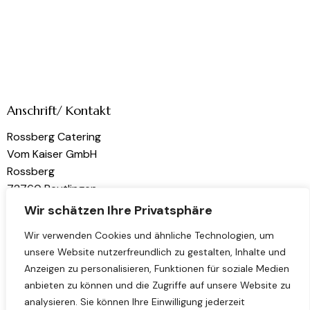
Anschrift/ Kontakt
Rossberg Catering
Vom Kaiser GmbH
Rossberg
72760 Reutlingen
Wir schätzen Ihre Privatsphäre
kontakt@rossberg-catering.de
Wir verwenden Cookies und ähnliche Technologien, um
unsere Website nutzerfreundlich zu gestalten, Inhalte und
Links
Folge uns
Anzeigen zu personalisieren, Funktionen für soziale Medien
Home
Instagram
anbieten zu können und die Zugriffe auf unsere Website zu
analysieren. Sie können Ihre Einwilligung jederzeit
Über uns
LinkedIn