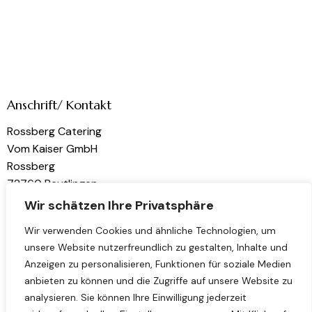
Anschrift/ Kontakt
Rossberg Catering
Vom Kaiser GmbH
Rossberg
72760 Reutlingen
Wir schätzen Ihre Privatsphäre
kontakt@rossberg-catering.de
Wir verwenden Cookies und ähnliche Technologien, um
unsere Website nutzerfreundlich zu gestalten, Inhalte und
Links
Folge uns
Anzeigen zu personalisieren, Funktionen für soziale Medien
Home
Instagram
anbieten zu können und die Zugriffe auf unsere Website zu
analysieren. Sie können Ihre Einwilligung jederzeit
Über uns
LinkedIn