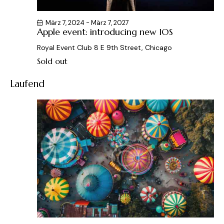
t
c
i
h
März 7, 2024
-
März 7, 2027
o
Apple event: introducing new IOS
t
n
Royal Event Club
8 E 9th Street, Chicago
e
Sold out
n
,
Laufend
N
a
v
i
g
a
t
i
o
n