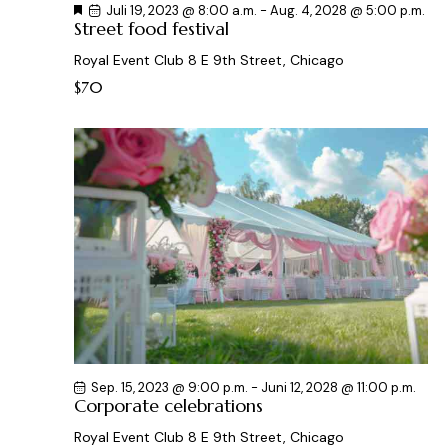
H
Juli 19, 2023 @ 8:00 a.m.
-
Aug. 4, 2028 @ 5:00 p.m.
e
Street food festival
r
v
Royal Event Club
8 E 9th Street, Chicago
o
r
$70
g
e
h
o
b
e
n
Sep. 15, 2023 @ 9:00 p.m.
-
Juni 12, 2028 @ 11:00 p.m.
Corporate celebrations
Royal Event Club
8 E 9th Street, Chicago