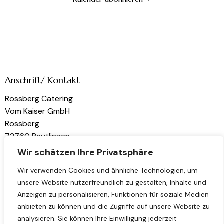
Anschrift/ Kontakt
Rossberg Catering
Vom Kaiser GmbH
Rossberg
72760 Reutlingen
Wir schätzen Ihre Privatsphäre
kontakt@rossberg-catering.de
Wir verwenden Cookies und ähnliche Technologien, um
unsere Website nutzerfreundlich zu gestalten, Inhalte und
Links
Folge uns
Anzeigen zu personalisieren, Funktionen für soziale Medien
Home
Instagram
anbieten zu können und die Zugriffe auf unsere Website zu
analysieren. Sie können Ihre Einwilligung jederzeit
Über uns
LinkedIn