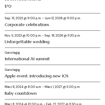
e
t
v
c
n
$70
o
i
r
h
g
o
t
e
Sep. 15, 2023 @ 9:00 p.m.
-
Juni 12, 2028 @ 11:00 p.m.
n
h
e
Corporate celebrations
o
b
n
e
n
,
Nov. 5, 2023 @ 10:00 p.m.
-
Sep. 18, 2028 @ 11:30 p.m.
N
Unforgettable wedding
a
Ganztägig
v
International AI summit
i
g
Ganztägig
a
Apple event: introducing new IOS
t
i
März 8, 2024 @ 8:00 a.m.
-
März 1, 2027 @ 5:00 p.m.
o
Baby countdown
n
März 8, 2024 @ 10:00 p.m.
-
Feb. 22, 2027 @ 11:30 p.m.